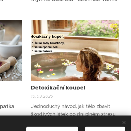
Detoxikační koupel
10.03.2025
apatka
Jednoduchý návod, jak tělo zbavit
škodlivých látek po dni plném stresu
a EMS (elektromagnetického smogu).