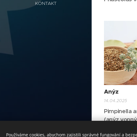
KONTAKT
Anýz
14.04.2025
Pimpinella 
(anýz vonný
Používáme cookies, abychom zajistili správné fungování a bezp