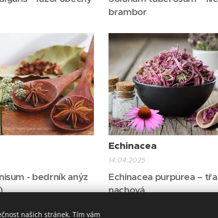
brambor
Echinacea
14.04.2025
anisum - bedrník anýz
Echinacea purpurea – tř
)
nachová
ečnost našich stránek. Tím vám