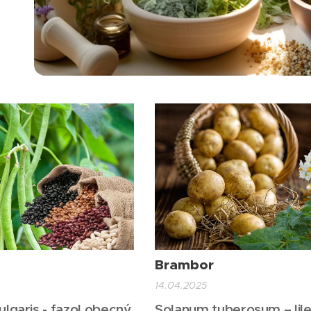
Brambor
14.04.2025
lgaris - fazol obecný
Solanum tuberosum – lil