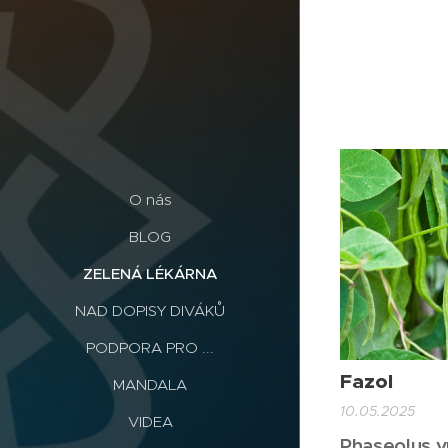
O nás
BLOG
ZELENÁ LÉKÁRNA
NAD DOPISY DIVÁKŮ
PODPORA PRO ...
Fazol
MANDALA
10.05.2025
VIDEA
Phaseolus vu