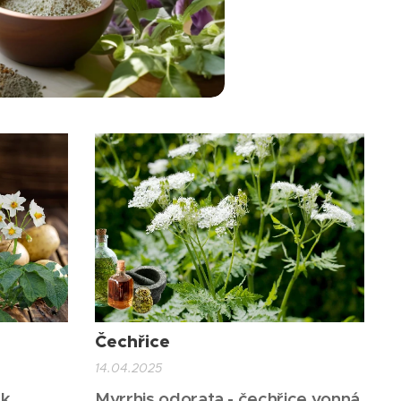
Čechřice
14.04.2025
ek
Myrrhis odorata - čechřice vonná