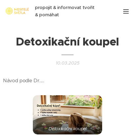
propojit & informovat tvořit
& pomáhat
Detoxikační koupel
10.03.2025
Návod podle Dr......
Detoxikační koupel