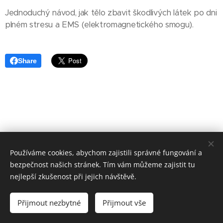
Jednoduchý návod, jak tělo zbavit škodlivých látek po dni
plném stresu a EMS (elektromagnetického smogu).
Share
Používáme cookies, abychom zajistili správné fungování a
bezpečnost našich stránek. Tím vám můžeme zajistit tu
nejlepší zkušenost při jejich návštěvě.
Přijmout nezbytné
Přijmout vše
Vytvořeno službou
Webnode
Cookies