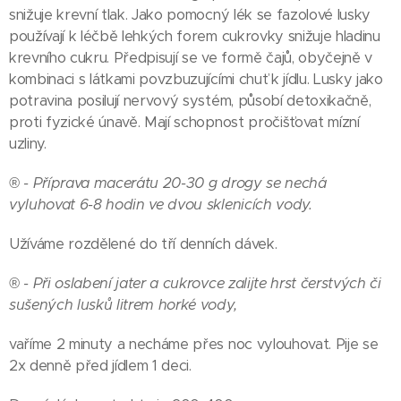
snižuje krevní tlak. Jako pomocný lék se fazolové lusky
používají k léčbě lehkých forem cukrovky snižuje hladinu
krevního cukru. Předpisují se ve formě čajů, obyčejně v
kombinaci s látkami povzbuzujícími chuť k jídlu. Lusky jako
potravina posilují nervový systém, působí detoxikačně,
proti fyzické únavě. Mají schopnost pročišťovat mízní
uzliny.
® - Příprava macerátu 20-30 g drogy se nechá
vyluhovat 6-8 hodin ve dvou sklenicích vody.
Užíváme rozdělené do tří denních dávek.
® - Při oslabení jater a cukrovce zalijte hrst čerstvých či
sušených lusků litrem horké vody,
vaříme 2 minuty a necháme přes noc vylouhovat. Pije se
2x denně před jídlem 1 deci.