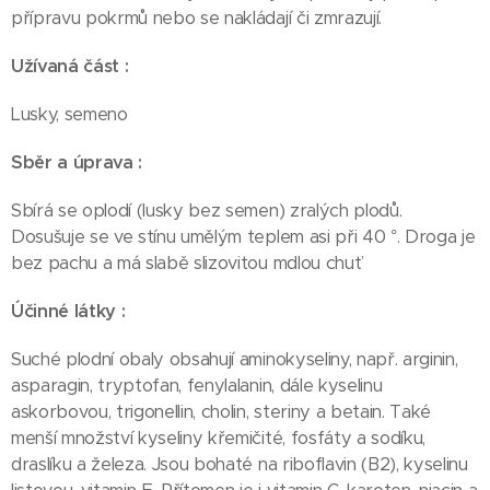
přípravu pokrmů nebo se nakládají či zmrazují.
Užívaná část :
Lusky, semeno
Sběr a úprava :
Sbírá se oplodí (lusky bez semen) zralých plodů.
Dosušuje se ve stínu umělým teplem asi při 40 °. Droga je
bez pachu a má slabě slizovitou mdlou chuť
Účinné látky :
Suché plodní obaly obsahují aminokyseliny, např. arginin,
asparagin, tryptofan, fenylalanin, dále kyselinu
askorbovou, trigonellin, cholin, steriny a betain. Také
menší množství kyseliny křemičité, fosfáty a sodíku,
draslíku a železa. Jsou bohaté na riboflavin (B2), kyselinu