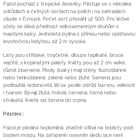
Fazol pochází z tropické Ameriky. Pěstuje se v několika
odrůdách a četných sortách na polích i na zahradách
všude v Evropě. Počet sort přesáhl už 500. Pro léčivé
účely se dává přednost velkosemenným druhům s
masitými lusky. Jednoletá bylina s přímou nebo oplétavou
levotočivou lodyhou, až 2 m vysoká.
Listy jsou střídavé, trojčetné, dlouze řapíkaté, široce
vejčité, s kopinatými palisty. Květy jsou až 2 cm velké,
různě zbarvené. Plody (lusky) mají stěny tlustoblanné
nebo tenkoblanné, zelené nebo žluté. Semena jsou
podlouhlá, ledvinovitá, liší se podle odrůd barvou, velikostí
i tvarem. Bývají žlutá, hnědá, červená, černá nebo
strakatá. Kvete od června do srpna.
Pěstění :
Fazol je plodina teplomilná, značně citlivá na teploty pod
bodem mrazu. Na zařazenív osevním sledu sice není