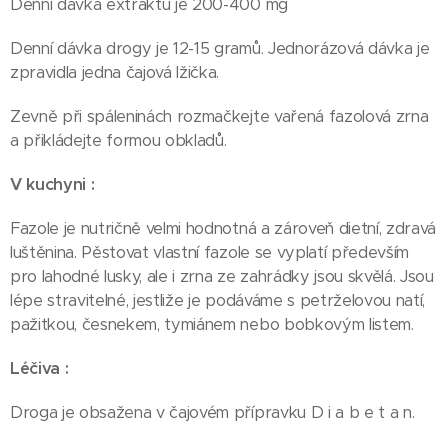
Denní dávka extraktu je 200-400 mg
Denní dávka drogy je 12-15 gramů. Jednorázová dávka je
zpravidla jedna čajová lžička.
Zevně při spáleninách rozmačkejte vařená fazolová zrna
a přikládejte formou obkladů.
V kuchyni :
Fazole je nutričně velmi hodnotná a zároveň dietní, zdravá
luštěnina. Pěstovat vlastní fazole se vyplatí především
pro lahodné lusky, ale i zrna ze zahrádky jsou skvělá. Jsou
lépe stravitelné, jestliže je podáváme s petrželovou natí,
pažitkou, česnekem, tymiánem nebo bobkovým listem.
Léčiva :
Droga je obsažena v čajovém přípravku D i a b e t a n.