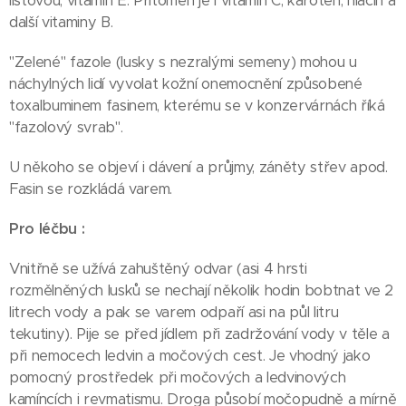
listovou, vitamin E. Přítomen je i vitamin C, karoten, niacin a
další vitaminy B.
"Zelené" fazole (lusky s nezralými semeny) mohou u
náchylných lidí vyvolat kožní onemocnění způsobené
toxalbuminem fasinem, kterému se v konzervárnách říká
"fazolový svrab".
U někoho se objeví i dávení a průjmy, záněty střev apod.
Fasin se rozkládá varem.
Pro léčbu :
Vnitřně se užívá zahuštěný odvar (asi 4 hrsti
rozmělněných lusků se nechají několik hodin bobtnat ve 2
litrech vody a pak se varem odpaří asi na půl litru
tekutiny). Pije se před jídlem při zadržování vody v těle a
při nemocech ledvin a močových cest. Je vhodný jako
pomocný prostředek při močových a ledvinových
kamíncích i revmatismu. Droga působí močopudně a mírně