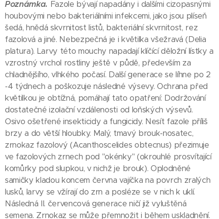
Poznámka.
Fazole bývají napadány i dalšími cizopasnými
houbovými nebo bakteriálními infekcemi, jako jsou plíseň
šedá, hnědá skvrnitost listů, bakteriální skvrnitost, rez
fazolová a jiné. Nebezpečná je i květilka všežravá (Delia
platura). Larvy této mouchy napadají klíčící děložní lístky a
vzrostný vrchol rostliny ještě v půdě, především za
chladnějšího, vlhkého počasí. Další generace se líhne po 2
-4 týdnech a poškozuje následné výsevy. Ochrana před
květilkou je obtížná, pomáhají tato opatření: Dodržování
dostatečné izolační vzdálenosti od loňských výsevů.
Osivo ošetřené insekticidy a fungicidy. Nesít fazole příliš
brzy a do větší hloubky. Malý, tmavý brouk-nosatec,
zrnokaz fazolový (Acanthoscelides obtecnus) přezimuje
ve fazolových zrnech pod "okénky" (okrouhlé prosvítající
komůrky pod slupkou, v nichž je brouk). Oplodněné
samičky kladou koncem června vajíčka na povrch zralých
lusků, larvy se vžírají do zrn a posléze se v nich k uklí.
Následná II. červencová generace ničí již vyluštěná
semena. Zrnokaz se může přemnožit i během uskladnění.