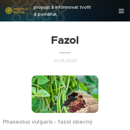
propojit & informovat tvořit
& pomáhat
Fazol
10.05.2025
Phaseolus vulgaris - fazol obecný