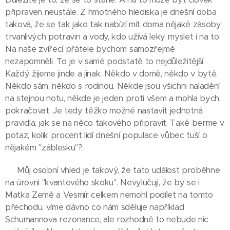
připraven neustále. Z hmotného hlediska je dnešní doba
taková, že se tak jako tak nabízí mít doma nějaké zásoby
trvanlivých potravin a vody, kdo užívá leky, myslet i na to.
Na naše zvířecí přátele bychom samozřejmě
nezapomněli. To je v samé podstatě to nejdůležitější.
Každý žijeme jinde a jinak. Někdo v domě, někdo v bytě.
Někdo sám, někdo s rodinou. Někde jsou všichni naladění
na stejnou notu, někde je jeden proti všem a mohla bych
pokračovat. Je tedy těžko možné nastavit jednotná
pravidla, jak se na něco takového připravit. Také berme v
potaz, kolik procent lidí dnešní populace vůbec tuší o
nějakém "záblesku"?
Můj osobní vhled je takový, že tato událost proběhne
na úrovni "kvantového skoku". Nevylučuji, že by se i
Matka Země a Vesmír celkem nemohl podílet na tomto
přechodu, víme dávno co nám sděluje například
Schumannova rezonance, ale rozhodně to nebude nic