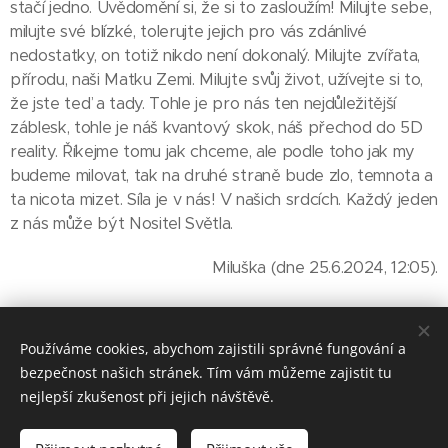
stačí jedno. Uvědomění si, že si to zasloužím! Milujte sebe,
milujte své blízké, tolerujte jejich pro vás zdánlivé
nedostatky, on totiž nikdo není dokonalý. Milujte zvířata,
přírodu, naši Matku Zemi. Milujte svůj život, užívejte si to,
že jste teď a tady. Tohle je pro nás ten nejdůležitější
záblesk, tohle je náš kvantový skok, náš přechod do 5D
reality. Říkejme tomu jak chceme, ale podle toho jak my
budeme milovat, tak na druhé straně bude zlo, temnota a
ta nicota mizet. Síla je v nás! V našich srdcích. Každý jeden
z nás může být Nositel Světla.
Miluška (dne 25.6.2024, 12:05).
Share
Používáme cookies, abychom zajistili správné fungování a
bezpečnost našich stránek. Tím vám můžeme zajistit tu
nejlepší zkušenost při jejich návštěvě.