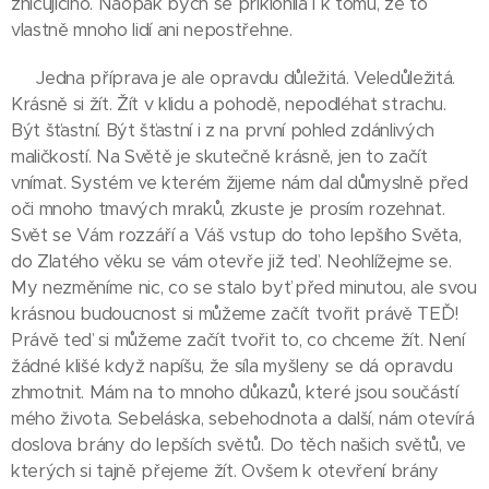
zničujícího. Naopak bych se přiklonila i k tomu, že to
vlastně mnoho lidí ani nepostřehne.
Jedna příprava je ale opravdu důležitá. Veledůležitá.
Krásně si žít. Žít v klidu a pohodě, nepodléhat strachu.
Být šťastní. Být šťastní i z na první pohled zdánlivých
maličkostí. Na Světě je skutečně krásně, jen to začít
vnímat. Systém ve kterém žijeme nám dal důmyslně před
oči mnoho tmavých mraků, zkuste je prosím rozehnat.
Svět se Vám rozzáří a Váš vstup do toho lepšího Světa,
do Zlatého věku se vám otevře již teď. Neohlížejme se.
My nezměníme nic, co se stalo byť před minutou, ale svou
krásnou budoucnost si můžeme začít tvořit právě TEĎ!
Právě teď si můžeme začít tvořit to, co chceme žít. Není
žádné klišé když napíšu, že síla myšleny se dá opravdu
zhmotnit. Mám na to mnoho důkazů, které jsou součástí
mého života. Sebeláska, sebehodnota a další, nám otevírá
doslova brány do lepších světů. Do těch našich světů, ve
kterých si tajně přejeme žít. Ovšem k otevření brány