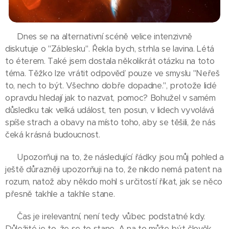
Dnes se na alternativní scéně velice intenzivně
diskutuje o "Záblesku". Řekla bych, strhla se lavina. Létá
to éterem. Také jsem dostala několikrát otázku na toto
téma. Těžko lze vrátit odpověď pouze ve smyslu "Neřeš
to, nech to být. Všechno dobře dopadne.", protože lidé
opravdu hledají jak to nazvat, pomoc? Bohužel v samém
důsledku tak velká událost, ten posun, v lidech vyvolává
spíše strach a obavy na místo toho, aby se těšili, že nás
čeká krásná budoucnost.
Upozorňuji na to, že následující řádky jsou můj pohled a
ještě důrazněji upozorňuji na to, že nikdo nemá patent na
rozum, natož aby někdo mohl s určitostí říkat, jak se něco
přesně takhle a takhle stane.
Čas je irelevantní, není tedy vůbec podstatné kdy.
Důležité je to, že se to stane. A na to může být člověk