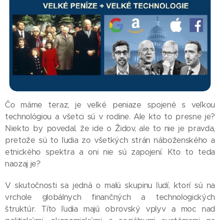
Čo máme teraz, je veľké peniaze spojené s veľkou
technológiou a všetci sú v rodine. Ale kto to presne je?
Niekto by povedal, že ide o Židov, ale to nie je pravda,
pretože sú to ľudia zo všetkých strán náboženského a
etnického spektra a oni nie sú zapojení. Kto to teda
naozaj je?
V skutočnosti sa jedná o malú skupinu ľudí, ktorí sú na
vrchole globálnych finančných a technologických
štruktúr. Títo ľudia majú obrovský vplyv a moc nad