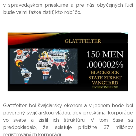
v spravodajskom prieskume a pre nás obyčajných ľudí
bude veľmi ťažké zistiť, kto robí čo.
Glattfelter bol švajčiarsky ekonóm a v jednom bode bol
poverený švajčiarskou vládou, aby preskúmal korporácie
vo svete a zistil ich štruktúru. V tom čase sa
predpokladalo, že existuje približne 37 miliónov
registrovaných korporácií.