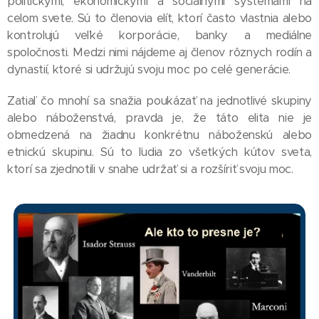
politickými, ekonomickými a sociálnymi systémami na
celom svete. Sú to členovia elít, ktorí často vlastnia alebo
kontrolujú veľké korporácie, banky a mediálne
spoločnosti. Medzi nimi nájdeme aj členov rôznych rodín a
dynastií, ktoré si udržujú svoju moc po celé generácie.
Zatiaľ čo mnohí sa snažia poukázať na jednotlivé skupiny
alebo náboženstvá, pravda je, že táto elita nie je
obmedzená na žiadnu konkrétnu náboženskú alebo
etnickú skupinu. Sú to ľudia zo všetkých kútov sveta,
ktorí sa zjednotili v snahe udržať si a rozšíriť svoju moc.