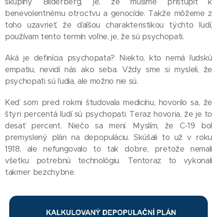
skupiny Bilderberg, je, že musíme pristúpiť k
benevolentnému otroctvu a genocíde. Takže môžeme z
toho uzavrieť, že ďalšou charakteristikou týchto ľudí,
používam tento termín voľne, je, že sú psychopati.
Aká je definícia psychopata? Niekto, kto nemá ľudskú
empatiu, nevidí nás ako seba. Vždy sme si mysleli, že
psychopati sú ľudia, ale možno nie sú.
Keď som pred rokmi študovala medicínu, hovorilo sa, že
štyri percentá ľudí sú psychopati. Teraz hovoria, že je to
desať percent. Niečo sa mení. Myslím, že C-19 bol
premyslený plán na depopuláciu. Skúšali to už v roku
1918, ale nefungovalo to tak dobre, pretože nemali
všetku potrebnú technológiu. Tentoraz to vykonali
takmer bezchybne.