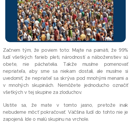
Začnem tým, že poviem toto: Majte na pamäti, že 99%
ľudí všetkých farieb pleti, národností a náboženstiev sú
obete, nie páchatelia. Takže musíme pomenovať
nepriateľa, aby sme sa niekam dostali, ale musíme si
uvedomiť, že nepriateľ sa skrýva pod mnohými menami a
v mnohých skupinách. Nemôžete jednoducho označiť
všetkých v tej skupine za zloduchov.
Uistite sa, že mate v tomto jasno, pretože inak
nebudeme môcť pokračovať. Väčšina ľudí do tohto nie je
zapojená. Ide o malú skupinu na vrchole.