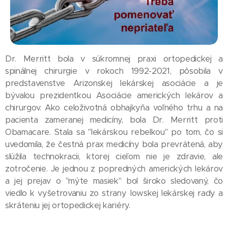
Dr. Merritt bola v súkromnej praxi ortopedickej a
spinálnej chirurgie v rokoch 1992-2021, pôsobila v
predstavenstve Arizonskej lekárskej asociácie a je
bývalou prezidentkou Asociácie amerických lekárov a
chirurgov. Ako celoživotná obhajkyňa voľného trhu a na
pacienta zameranej medicíny, bola Dr. Merritt proti
Obamacare. Stala sa "lekárskou rebelkou" po tom, čo si
uvedomila, že čestná prax medicíny bola prevrátená, aby
slúžila technokracii, ktorej cieľom nie je zdravie, ale
zotročenie. Je jednou z popredných amerických lekárov
a jej prejav o "mýte masiek" bol široko sledovaný, čo
viedlo k vyšetrovaniu zo strany Iowskej lekárskej rady a
skráteniu jej ortopedickej kariéry.