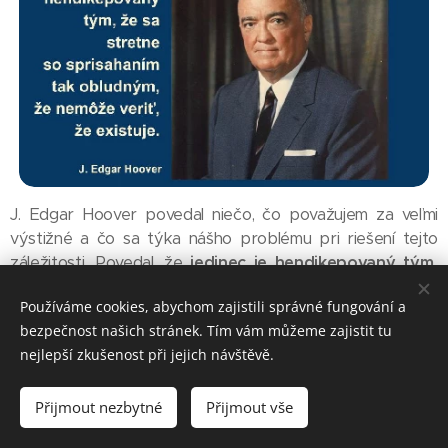
J. Edgar Hoover povedal niečo, čo považujem za veľmi
výstižné a čo sa týka nášho problému pri riešení tejto
záležitosti. Povedal, že
jedinec je hendikepovaný tým,
že sa stretne so sprisahaním tak obludným, že
Používáme cookies, abychom zajistili správné fungování a
nemôže veriť, že existuje
. Prvá otázka, ktorá vždy
bezpečnost našich stránek. Tím vám můžeme zajistit tu
vyvstane, je, ako môžete udržať takéto tajomstvo, a
nejlepší zkušenost při jejich návštěvě.
obzvlášť ako môžete takéto tajomstvo udržať dlhodobo?
Ak hovoríte, že to začalo už v roku 1700, a ja by som
Přijmout nezbytné
Přijmout vše
povedala, že v 80. rokoch 18. storočia bolo prvé začiatky