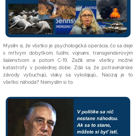
Myslím si, že všetko je psychologická operácia, čo sa deje
s mŕtvym dobytkom, ľuďmi, vojnami, transgenderovým
šialenstvom a potom C-19. Zažili sme všetky možné
katastrofy v poslednej dobe. Zdá sa, že potravinárske
závody vybuchujú, vlaky sa vykolajujú... Naozaj je to
všetko náhoda? Nemyslím si to.