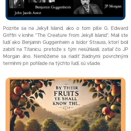
Pozrite sa na Jekyll Island, ako o tom píše G. Edward
Griffin v knihe "The Creature from Jekyll Island". Mali ste
ľudí ako Benjamin Guggenheim a Isidor Strauss, ktorí boli
zabití na Titanicu, pretože s tým nesúhlasili, zatiaľ čo JP
Morgan áno. Nemôžeme sa riadiť žiadnymi povrchnými
termínmi pri pohľade na týchto ľudí, sú všade.