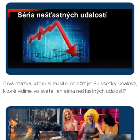
Prvá otázka, ktorú si musíte položiť, je: Sú všetky udalosti,
ktoré vidíme vo svete, len séria nešťastných udalostí?