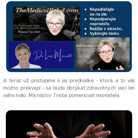
A teraz už pristúpime k jej prednáške - ktorá, a to vás
možno prekvapí - sa bude dotýkať zdravotných vecí len
veľmi málo. Má názov: Treba pomenovať nepriateľa.