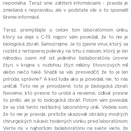
nepomáha. Teraz sme zahltení informáciami - pravda je
zmiešaná s nepravdou, ale v podstate ide o to spomaliť
šírenie informácií.
Teraz, premýšľajte o celom tom laboratórnom úniku,
ktorý sa deje s C-19, najprv vám povedali, že to nie je
biologická zbraň. Samozrejme. Je to zjavne vírus, ktorý sa
rozšíril z netopierej polievky na trhu s mäsom, ktorý je len
náhodou osem míľ od jediného biolaboratória úrovne
štyri, v krajine s rozlohou štyri milióny štvorcových míľ
alebo niečo také. Snažili sa vás presvedčiť, že to je len
príroda, správne? A keď ľudia ako ja povedali, nie, to nás
umlčali. Toto nie je prirodzené, toto je biologická zbraň.
Nevieme, kto presne to urobil a nevieme, odkiaľ presne
to prišlo, ale je to biologická zbraň. Potom vám povedali,
že sa stal tento nešťastný laboratórny únik. Vedela som,
že to nie je pravda, pretože ukazovali obrázky modrých
chirurgických rukavíc hodených vonku pred laboratóriom.
Verte mi, v najhoršom biolaboratóriu na svete viete, že