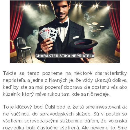
Takže sa teraz pozrieme na niektoré charakteristiky
nepriateľa, a jedna z hlavných je, že vždy ukazujú doľava,
keď by ste sa mali pozerať doprava, ale dostanú vás ako
kúzelník, ktorý máva rukou tam, kde sa nič nedeje.
To je kľúčový bod. Ďalší bod je, že sú silne investovaní, ak
nie väčšinou, do spravodajských služieb. Sú v posteli so
všetkými spravodajskými službami a dúfam, že vojenská
rozviedka bola čiastočne ušetrená. Ale nevieme to. Sme