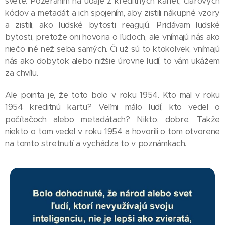
svete. Pozeraním na údaje z kreditných kariet, čiarových
kódov a metadát a ich spojením, aby zistili nákupné vzory
a zistili, ako ľudské bytosti reagujú. Pridávam ľudské
bytosti, pretože oni hovoria o ľuďoch, ale vnímajú nás ako
niečo iné než seba samých. Či už sú to ktokoľvek, vnímajú
nás ako dobytok alebo nižšie úrovne ľudí, to vám ukážem
za chvíľu.
Ale pointa je, že toto bolo v roku 1954. Kto mal v roku
1954 kreditnú kartu? Veľmi málo ľudí; kto vedel o
počítačoch alebo metadátach? Nikto, dobre. Takže
niekto o tom vedel v roku 1954 a hovorili o tom otvorene
na tomto stretnutí a vychádza to v poznámkach.