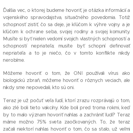
Ďalšia vec, o ktorej budeme hovoriť, je otázka informácií a
vojenského spravodajstva, situačného povedomia. Totiž
schopnosť zistiť, čo sa deje, je kľúčom k výhre vojny a je
kľúčom k ochrane seba, svojej rodiny a svojej komunity.
Musíte si byť nielen vedomí svojich vlastných schopností a
schopností nepriateľa; musíte byť schopní definovať
nepriateľa a to je niečo, čo v tomto konflikte nikdy
nerobíme.
Môžeme hovoriť o tom, že ONI používali vírus ako
biologickú zbraň, môžeme hovoriť o rôznych veciach, ale
nikdy sme nepovedali, kto sú oni.
Teraz je už počuť veľa ľudí, ktorí zrazu rozprávajú o tom,
ako zlé boli tieto vakcíny. Kde boli pred troma rokmi, keď
by to malo význam hovoriť nahlas a zachrániť ľudí? Teraz
máme možno 75% sveta zaočkovaných. To, že teraz
začali niektorí nahlas hovoriť o tom, čo sa stalo, už veľmi