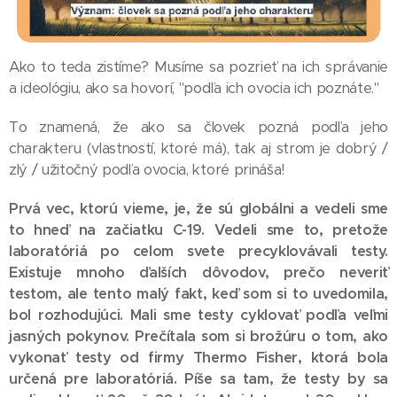
Ako to teda zistíme? Musíme sa pozrieť na ich správanie
a ideológiu, ako sa hovorí, "podľa ich ovocia ich poznáte."
To znamená, že ako sa človek pozná podľa jeho
charakteru (vlastností, ktoré má), tak aj strom je dobrý /
zlý / užitočný podľa ovocia, ktoré prináša!
Prvá vec, ktorú vieme, je, že sú globálni a vedeli sme
to hneď na začiatku C-19. Vedeli sme to, pretože
laboratóriá po celom svete precyklovávali testy.
Existuje mnoho ďalších dôvodov, prečo neveriť
testom, ale tento malý fakt, keď som si to uvedomila,
bol rozhodujúci. Mali sme testy cyklovať podľa veľmi
jasných pokynov. Prečítala som si brožúru o tom, ako
vykonať testy od firmy Thermo Fisher, ktorá bola
určená pre laboratóriá. Píše sa tam, že testy by sa