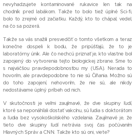
nevyhadzujete kontaminované rukavice len tak na
chodník pred labákom. Takže to bolo tiež úplné Sci-fi,
bolo to zrejmé od začiatku. Každý, kto to chápal, vedel,
na čo sa pozerá.
Takže sa vás snažili presvedčiť o tomto všetkom a teraz
konečne dospeli k bodu, že pripúšťajú, že to je
laboratórny únik. Ale čo nechcú priznať je, kto vlastne bol
zapojený do vytvorenia tejto biologickej zbrane. Sme to
s najväčšou pravdepodobnosťou my (USA). Nerada to
hovorím, ale pravdepodobne to nie sú Číňania. Možno sú
do toho zapojení, nehovorím, že nie sú, ale nikdy
nedostávame úplný príbeh od nich.
V skutočnosti je veľmi zaujímavé, že dve skupiny ľudí,
ktoré sa neponáhľali dostať vakcínu, sú ľudia s doktorátom
a ľudia bez vysokoškolského vzdelania. Zaujímavé je, že
tieto dve skupiny ľudí netrávia svoj čas počúvaním
Hlavných Správ a CNN. Takže kto sú oni, viete?