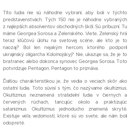
Títo ľudia nie sú náhodne vybraní, aby boli v týchto
predstavenstvách. Tých 150 nie je náhodne vybraných
z najlepších absolventov obchodných škôl. Sú príbuzní. Tu
máme Georgea Sorosa a Zelenského. Viete, Zelenský hrá
teraz kľúčovú úlohu na svetovej scéne, ale kto je to
naozaj? Bol len nejakým hercom, ktorého podporil
ukrajinský oligarcha Kolomojskyj? Nie, ukazuje sa, že je to
bratranec alebo dokonca synovec Georgea Sorosa. Toto
potvrdzuje Pentagon. Pentagon to priznáva.
Ďalšou charakteristikou je, že vedia o veciach skôr ako
ostatní ľudia. Toto súvisí s tým, čo nazývame okultizmus.
Okultizmus neznamená strašidelní ľudia v čiernych a
červených rúchach, tancujúc okolo a praktizujúc
satanizmus. Okultizmus jednoducho znamená skryté.
Existuje veľa vedomostí, ktoré sú vo svete, ale nám boli
odopreté.