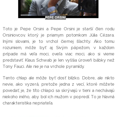
Toto je Pepe Orsini a Pepe Orsini je starší člen rodu
Orsiniovcov, ktorý je priamym potomkom Júlia Cézara.
Inými slovami, je to vrchol čiernej šľachty. Ako tomu
rozumiem, môže byť aj Sivým pápežom, v každom
prípade má veľa moci, oveľa viac moci, ako si vieme
predstaviť. Klaus Schwab je len vyššia úroveň bábky než
Tony Fauci. Ale nie je na vrchole pyramídy.
Tento chlap ale môže byť dosť blízko. Dobre, ale nikto
nevie, ako vyzerá, pretože jedna z vecí, ktoré môžete
povedať, je, že títo chlapci sa skrývajú v tieni a nechávajú
niekoho iného, aby bol ich mužom v popredí. To je hlavná
charakteristika nepriateľa.