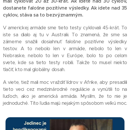
mali cyklovať 20 až 30-krát. Ak idete nad 30 cyklov,
dostanete falošne pozitívne výsledky. Ak idete nad 35
cyklov, stáva sa to bezvýznamným.
V americkej armáde sme tieto testy cyklovali 45-krát. To
iste sa dialo aj tu v Australii. To znamená, že sme sa
zámerne snažili dosiahnuť falošne pozitívne výsledky
testov. A to nebolo len v armáde, nebolo to len v
Nebraske, nebolo to len v Európe, bolo to po celom
svete, kde sa tieto testy robili. Takže to musel niekto
tlačiť, kto mal globálny dosah.
A viete, tiež mali moc vraždiť lídrov v Afrike, aby presadili
tieto veci cez medzinárodné regulácie a vynútili to na
ľuďoch, ako je americká armáda. Myslím, že to nie je
jednoduché. Títo ľudia majú nejakým spôsobom veľkú moc.