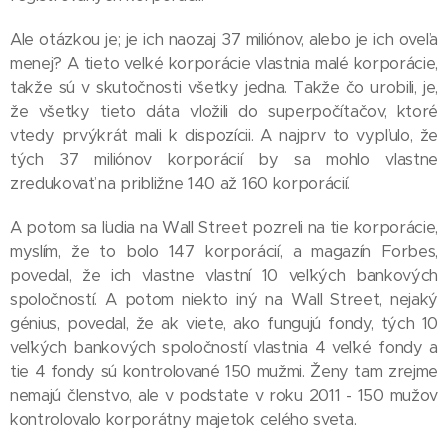
Ale otázkou je; je ich naozaj 37 miliónov, alebo je ich oveľa
menej? A tieto veľké korporácie vlastnia malé korporácie,
takže sú v skutočnosti všetky jedna. Takže čo urobili, je,
že všetky tieto dáta vložili do superpočítačov, ktoré
vtedy prvýkrát mali k dispozícii. A najprv to vypľulo, že
tých 37 miliónov korporácií by sa mohlo vlastne
zredukovať na približne 140 až 160 korporácií.
A potom sa ľudia na Wall Street pozreli na tie korporácie,
myslím, že to bolo 147 korporácií, a magazín Forbes,
povedal, že ich vlastne vlastní 10 veľkých bankových
spoločností. A potom niekto iný na Wall Street, nejaký
génius, povedal, že ak viete, ako fungujú fondy, tých 10
veľkých bankových spoločností vlastnia 4 veľké fondy a
tie 4 fondy sú kontrolované 150 mužmi. Ženy tam zrejme
nemajú členstvo, ale v podstate v roku 2011 - 150 mužov
kontrolovalo korporátny majetok celého sveta.