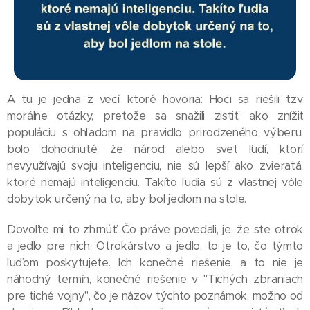
A tu je jedna z vecí, ktoré hovoria: Hoci sa riešili tzv.
morálne otázky, pretože sa snažili zistiť, ako znížiť
populáciu s ohľadom na pravidlo prirodzeného výberu,
bolo dohodnuté, že národ alebo svet ľudí, ktorí
nevyužívajú svoju inteligenciu, nie sú lepší ako zvieratá,
ktoré nemajú inteligenciu. Takíto ľudia sú z vlastnej vôle
dobytok určený na to, aby bol jedlom na stole.
Dovoľte mi to zhrnúť: Čo práve povedali, je, že ste otrok
a jedlo pre nich. Otrokárstvo a jedlo, to je to, čo týmto
ľuďom poskytujete. Ich konečné riešenie, a to nie je
náhodný termín, konečné riešenie v "Tichých zbraniach
pre tiché vojny", čo je názov týchto poznámok, možno od