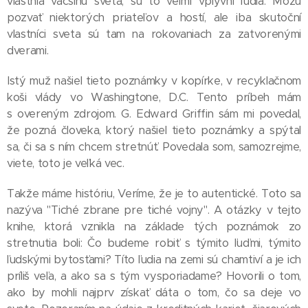
vlastnia väčšinu sveta, sú to veľmi vplyvní ľudia. Môžu
pozvať niektorých priateľov a hostí, ale iba skutoční
vlastníci sveta sú tam na rokovaniach za zatvorenými
dverami.
Istý muž našiel tieto poznámky v kopírke, v recyklačnom
koši vlády vo Washingtone, D.C. Tento príbeh mám
s overeným zdrojom. G. Edward Griffin sám mi povedal,
že pozná človeka, ktorý našiel tieto poznámky a spýtal
sa, či sa s ním chcem stretnúť. Povedala som, samozrejme,
viete, toto je veľká vec.
Takže máme históriu, Veríme, že je to autentické. Toto sa
nazýva "Tiché zbrane pre tiché vojny". A otázky v tejto
knihe, ktorá vznikla na základe tých poznámok zo
stretnutia boli: Čo budeme robiť s týmito ľuďmi, týmito
ľudskými bytosťami? Títo ľudia na zemi sú chamtiví a je ich
príliš veľa, a ako sa s tým vysporiadame? Hovorili o tom,
ako by mohli najprv získať dáta o tom, čo sa deje vo