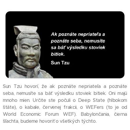
Sun Tzu hovorí, že ak poznáte nepriateľa a poznáte
seba, nemusíte sa báť výsledku stoviek bitiek. Oni majú
mnoho mien. Určite ste počuli o Deep State (hlbokom
štáte), o kabale, červenej frakcii, o WEFers (to je od
World Economic Forum WEF). Babylončania, čierna
šľachta, budeme hovoriť o všetkých týchto.