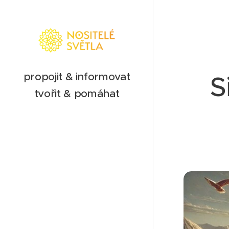
propojit & informovat
S
tvořit & pomáhat