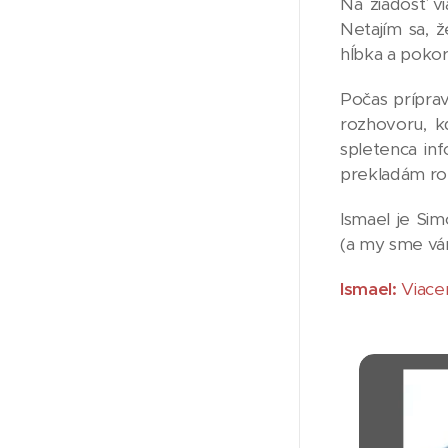
Na žiadosť v
Netajím sa, 
hĺbka a pokor
Počas príprav
rozhovoru, k
spletenca in
prekladám roz
Ismael je Si
(a my sme vám
Ismael:
Viacer