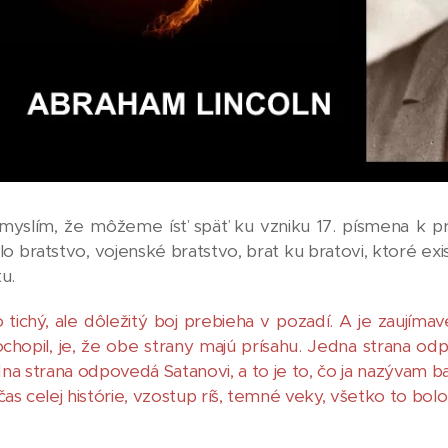
myslím, že môžeme ísť späť ku vzniku 17. písmena k prez
lo bratstvo, vojenské bratstvo, brat ku bratovi, ktoré exi
u.
 tichý, ale dôležitý boj prebieha v pozadí. A je zaujíma
hopil, je, že obe strany majú prísahu. Jedna strana odp
dna strana odpovedá Satanovi, a to je to, čo ja nazývam ba
čas celej histórie, vzostup ríš, temné veky, všetko to b