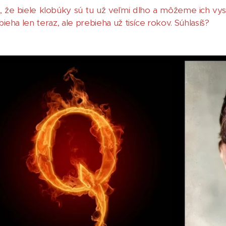
, že biele klobúky sú tu už veľmi dlho a môžeme ich v
eha len teraz, ale prebieha už tisíce rokov. Súhlasíš?