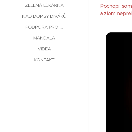
ZELENÁ LÉKÁRNA
Pochopil som
a zlom neprebi
NAD DOPISY DIVÁKŮ
PODPORA PRO ...
MANDALA
VIDEA
KONTAKT