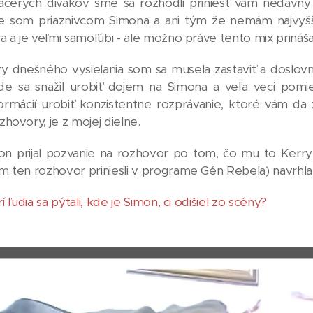
iacerých divákov sme sa rozhodli priniesť vám nedáv
že som priaznivcom Simona a ani tým že nemám najvyš
a a je veľmi samoľúbi - ale možno práve tento mix prináš
y dnešného vysielania som sa musela zastaviť a doslovne
de sa snažil urobiť dojem na Simona a veľa veci pomie
formácií urobiť konzistentne rozprávanie, ktoré vám da
hovory, je z mojej dielne.
mon prijal pozvanie na rozhovor po tom, čo mu to Kerry
 ten rozhovor priniesli v programe Gén Rebela) navrhla,
í ľudia sa pýtali, kde je Simon, ci odišiel zo scény?