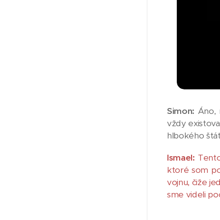
Simon:
Áno, 
vždy existova
hlbokého štát
Ismael:
Tento
ktoré som poc
vojnu, čiže je
sme videli po