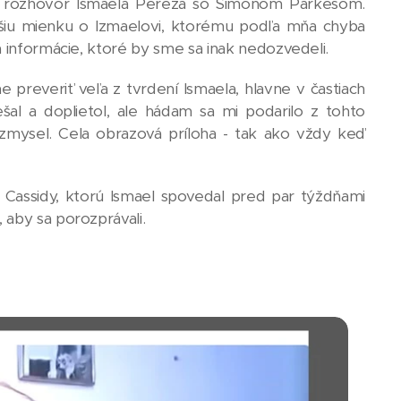
ny rozhovor Ismaela Pereza so Simonom Parkesom.
šiu mienku o Izmaelovi, ktorému podľa mňa chyba
a informácie, ktoré by sme sa inak nedozvedeli.
 preveriť veľa z tvrdení Ismaela, hlavne v častiach
šal a doplietol, ale hádam sa mi podarilo z tohto
 zmysel. Cela obrazová príloha - tak ako vždy keď
 Cassidy, ktorú Ismael spovedal pred par týždňami
 aby sa porozprávali.