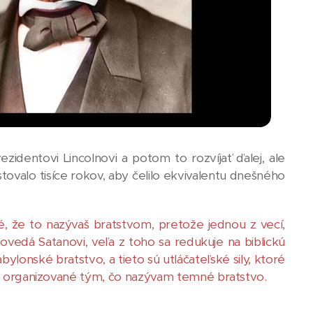
identovi Lincolnovi a potom to rozvíjať ďalej, ale
stovalo tisíce rokov, aby čelilo ekvivalentu dnešného
vé, že to nazývaš bratstvom, pretože jednou z vecí,
ovedá Satanovi, veľa z toho sa redukuje na biblickú
bylonské bratstvo, a tieto sú utláčateľské sily, ktoré
olo organizované tým, čo nazývam temné bratstvo.