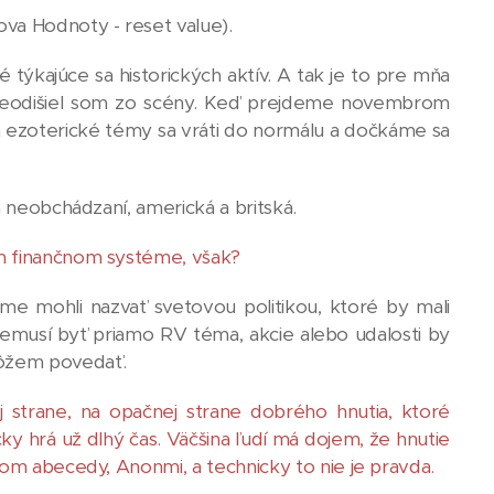
va Hodnoty - reset value).
týkajúce sa historických aktív. A tak je to pre mňa
neodišiel som zo scény. Keď prejdeme novembrom
 ezoterické témy sa vráti do normálu a dočkáme sa
a neobchádzaní, americká a britská.
m finančnom systéme, však?
sme mohli nazvať svetovou politikou, ktoré by mali
nemusí byť priamo RV téma, akcie alebo udalosti by
môžem povedať.
j strane, na opačnej strane dobrého hnutia, ktoré
cky hrá už dlhý čas. Väčšina ľudí má dojem, že hnutie
nom abecedy, Anonmi, a technicky to nie je pravda.