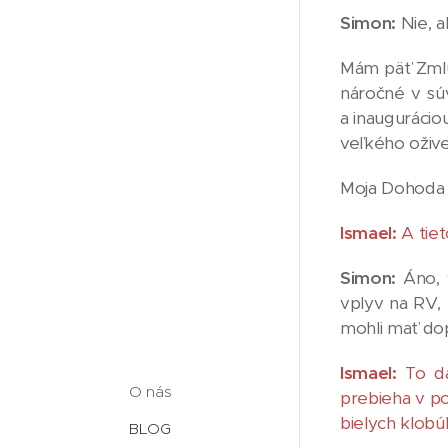
Simon:
Nie, 
Mám päť Zmlúv
náročné v sú
a inauguráci
veľkého oživ
Moja Dohoda o
Ismael:
A tie
Simon:
Áno, 
vplyv na RV,
mohli mať do
Ismael:
To dá
O nás
prebieha v po
bielych klobú
BLOG