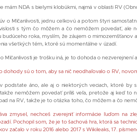
ale mám NDA s bielymi klobúkmi, najmä v oblasti RV (Obno
 o Mlčanlivosti, jednu celkovú a potom štyri samostatné 
vislosti s tým čo môžem a čo nemôžem povedať, ale 
ou budúceho roka, myslím, že záujem o mimozemšťanov a
enia všetkých tém, ktoré sú momentálne v úzadí.
 Mlčanlivosti je trošku iná, je to dohoda o nezverejnení 
to dohody sú o tom, aby sa nič neodhaľovalo o RV, novo
v podstate áno, ale aj o niektorých veciach, ktoré by 
 takže nemôžem povedať príliš veľa, pretože aj keď to 
pad na RV, takže je to otázka toho, čo môžem a čo ne
va zmysel, nechceš zverejniť informácie ľuďom na zle
zadí. Pochopil som, že je to šachová hra, ktorá sa techni
kov začalo v roku 2016 alebo 2017 s Wikileaks, 17. písme